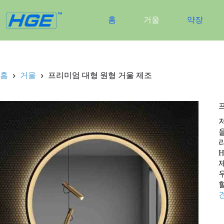
내
용
홈
거울
약장
건
너
뛰
기
홈
거울
프리미엄 대형 원형 거울 제조