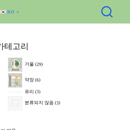
KO
카테고리
29
거울
29
제
품
6
약장
6
제
품
3
유리
3
제
3
품
분류되지 않음
3
제
품