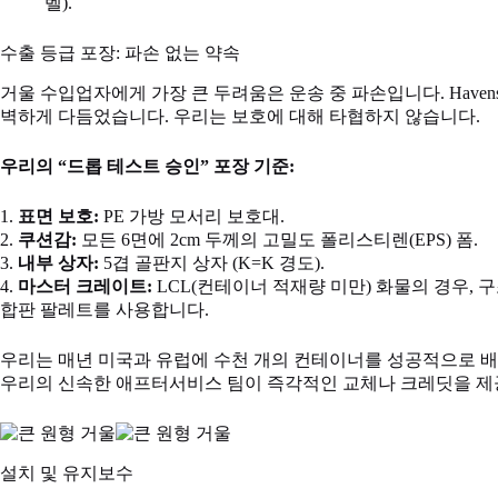
벨).
수출 등급 포장: 파손 없는 약속
거울 수입업자에게 가장 큰 두려움은 운송 중 파손입니다. Havens
벽하게 다듬었습니다. 우리는 보호에 대해 타협하지 않습니다.
우리의 “드롭 테스트 승인” 포장 기준:
1.
표면 보호:
PE 가방 모서리 보호대.
2.
쿠션감:
모든 6면에 2cm 두께의 고밀도 폴리스티렌(EPS) 폼.
3.
내부 상자:
5겹 골판지 상자 (K=K 경도).
4.
마스터 크레이트:
LCL(컨테이너 적재량 미만) 화물의 경우,
합판 팔레트를 사용합니다.
우리는 매년 미국과 유럽에 수천 개의 컨테이너를 성공적으로 배송
우리의 신속한 애프터서비스 팀이 즉각적인 교체나 크레딧을 제
설치 및 유지보수