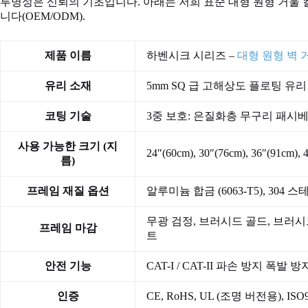
투명성은 신뢰의 기초입니다. 아래는 저희 표준 대형 원형 거울 
니다(OEM/ODM).
제품 이름
하벤시크 시리즈 –
대형 원형 벽 
유리 소재
5mm SQ 급 고해상도 플로팅 유리 
코팅 기술
3중 보호: 은질화층 무구리 패시
사용 가능한 크기 (지
24″(60cm), 30″(76cm), 36″(91cm
름)
프레임 재질 옵션
알루미늄 합금 (6063-T5), 304
무광 검정, 브러시드 골드, 브러시
프레임 마감
트
안전 기능
CAT-I / CAT-II 파손 방지 폭
인증
CE, RoHS, UL (조명 버전용), IS