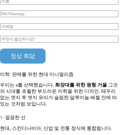
이
름
*
M
b
/
이
W
메
h
*
일
a
무
고
*
t
엇
객
s
이
*
a
정상 회담
필
p
요
p
하
나
미학: 판매를 위한 현대 미니멀리즘
요
?
우리는 a를 선택했습니다.
화장대를 위한 원형 거울
그것
*
의 시대를 초월한 부드러운 미학을 위한 디자인. 테두리
없는 엣지 투 엣지 유리가 슬림한 알루미늄 베젤 안에 떠
있는 것처럼 보입니다.
✨ 깔끔한 선
현대, 스칸디나비아, 산업 및 전통 장식에 통합됩니다.