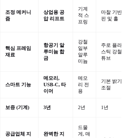
기계
조정 메커니
상업용 공
마찰 기반 /
적 스
즘
압 리프트
핀 및 홀
프링
강철
항공기 알
주로 플라
핵심 프레임
일부
루미늄 합
스틱 강철
재료
알루
금
튜브
미늄
메모리,
메모
기본 밝기
스마트 기능
USB-C, 타
리 전
조절
이머
용
3
보증 (기계)
3년
2년
1년
드물
공급업체 지
완벽한 지
게, 매