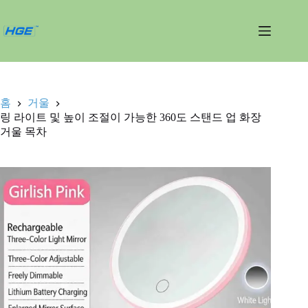
내
용
건
너
뛰
기
홈
거울
링 라이트 및 높이 조절이 가능한 360도 스탠드 업 화장
거울 목차