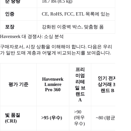
순 중량
18.7 lbs (8.5 kg)
인증
CE, RoHS, FCC, ETL 목록에 있는
포장
강화된 이중벽 박스, 맞춤형 폼
Havenseek 대 경쟁사: 소싱 분석
구매자로서, 시장 상황을 이해해야 합니다. 다음은 우리
가 일반 도매 계층과 어떻게 비교되는지를 보여줍니다.
프리
미엄
인기 전자
Havenseek
리테
평가 기준
Lumiere
상거래 브
일 브
Pro 360
랜드 B
랜드
A
>90
빛 품질
(매우
>95 (우수)
~80 (평균)
(CRI)
우수)
<