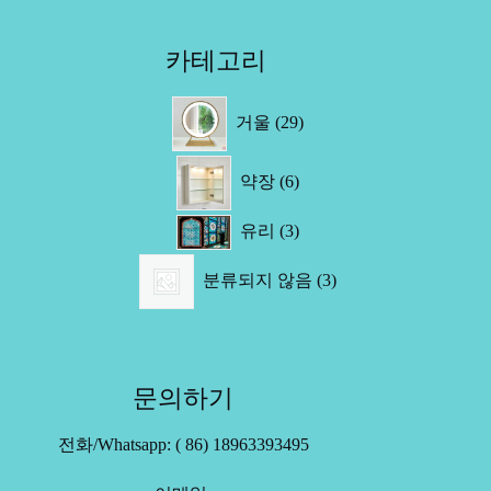
카테고리
29
거울
29
제
품
6
약장
6
제
품
3
유리
3
제
3
품
분류되지 않음
3
제
품
문의하기
전화/Whatsapp: ( 86) 18963393495