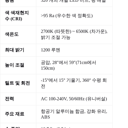
광원
320 개의 개별 LED 비드, 링 배열
색 색재현지
>95 Ra (우수한 색 정확도)
수 (CRI)
2700K (따뜻한) ~ 6500K (차가운),
색온도
밝기 조절 가능
최대 밝기
1200 루멘
공압, 28″에서 59″(71cm에서
높이 조절
150cm)
-15°에서 15° 기울기, 360° 수평 회
틸트 및 회전
전
전력
AC 100-240V, 50/60Hz (유니버설)
항공기 알루미늄 합금, 강화 유리,
주요 재료
ABS