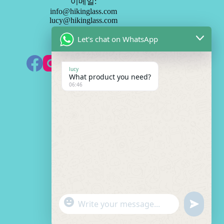
이메일:
info@hikinglass.com
lucy@hikinglass.com
Let's chat on WhatsApp
HK 미러 구독하기
lucy
What product you need?
06:46
견적 필요
이
름
*
M
b
/
무
이
W
엇
메
h
이
일
a
무
"
*
t
엇
W
u
+
s
이
h
n
c
a