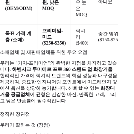
아니요
원
원, 낮은
우 높
(OEM/ODM)
MOQ
은
MOQ
프리미엄-
럭셔
목표 가격 계
중간 범위
미드
리
층 (소매)
($150-$250)
(
($250-$350)
($400)
소매업체 및 재판매업체를 위한 주요 요점
우리는 "가치-프리미엄"의 완벽한 지점을 차지하고 있습
니다.
하벤시크 루미에르 프로 360 스탠드 업 화장거울
합리적인 가격에 럭셔리 브랜드의 핵심 성능과 내구성을
제공하며, 중요한 엔지니어링 포인트에서 미드레인지 및
예산 옵션을 상당히 능가합니다. 신뢰할 수 있는
화장대
거울 공급업체
이 균형은 건강한 마진, 만족한 고객, 그리
고 낮은 반품률에 필수적입니다.
정직한 장단점
우리가 잘하는 것 (장점)