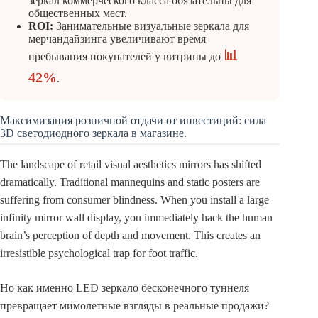
зеркал коммерческого класса обязательны для
общественных мест.
ROI:
Занимательные визуальные зеркала для
мерчандайзинга увеличивают время
📊
пребывания покупателей у витрины до
42%
.
Максимизация розничной отдачи от инвестиций: сила
3D светодиодного зеркала в магазине.
The landscape of retail visual aesthetics mirrors has shifted
dramatically. Traditional mannequins and static posters are
suffering from consumer blindness. When you install a large
infinity mirror wall display, you immediately hack the human
brain’s perception of depth and movement. This creates an
irresistible psychological trap for foot traffic.
Но как именно LED зеркало бесконечного туннеля
превращает мимолетные взгляды в реальные продажи?