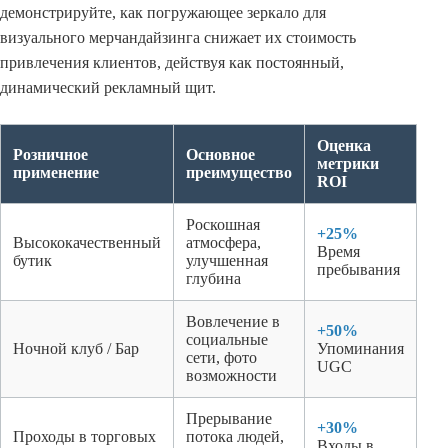
демонстрируйте, как погружающее зеркало для
визуального мерчандайзинга снижает их стоимость
привлечения клиентов, действуя как постоянный,
динамический рекламный щит.
Оценка
Розничное
Основное
метрики
применение
преимущество
ROI
Роскошная
+25%
Высококачественный
атмосфера,
Время
бутик
улучшенная
пребывания
глубина
Вовлечение в
+50%
социальные
Ночной клуб / Бар
Упоминания
сети, фото
UGC
возможности
Прерывание
+30%
Проходы в торговых
потока людей,
Входы в