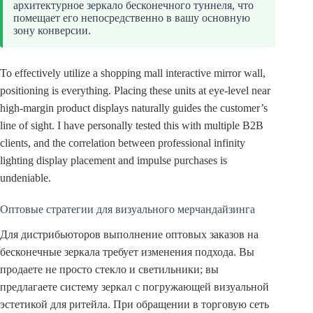
архитектурное зеркало бесконечного туннеля, что
помещает его непосредственно в вашу основную
зону конверсии.
To effectively utilize a shopping mall interactive mirror wall,
positioning is everything. Placing these units at eye-level near
high-margin product displays naturally guides the customer’s
line of sight. I have personally tested this with multiple B2B
clients, and the correlation between professional infinity
lighting display placement and impulse purchases is
undeniable.
Оптовые стратегии для визуального мерчандайзинга
Для дистрибьюторов выполнение оптовых заказов на
бесконечные зеркала требует изменения подхода. Вы
продаете не просто стекло и светильники; вы
предлагаете систему зеркал с погружающей визуальной
эстетикой для ритейла. При обращении в торговую сеть