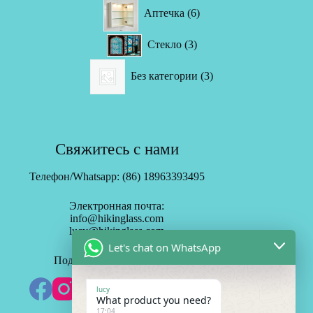
6
Аптечка
6
товаров
3
Стекло
3
товара
3
Без категории
3
товара
Свяжитесь с нами
Телефон/Whatsapp: (86) 18963393495
Электронная почта:
info@hikinglass.com
lucy@hikinglass.com
Let's chat on WhatsApp
Подписаться на HK Mirror
lucy
What product you need?
17:04