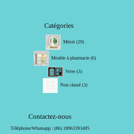
Catégories
29
Miroir
29
produits
6
Meuble à pharmacie
6
produits
3
Verre
3
produits
3
Non classé
3
produits
Contactez-nous
Téléphone/Whatsapp : (86) 18963393495