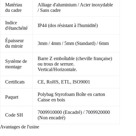
Matériau
Alliage d'aluminium / Acier inoxydable
du cadre
/ Sans cadre
Indice
IP44 (dos résistant à l'humidité)
d'étanchéité
Épaisseur
3mm / 4mm / 5mm (Standard) / 6mm
du miroir
Barre Z emboîtable (cheville française)
Système de
ou trous de serrure.
montage
Vertical/Horizontale.
Certificats
CE, RoHS, ETL, ISO9001
Polybag Styrofoam Boîte en carton
Paquet
Caisse en bois
7009910000 (Encadré) / 7009920000
Code SH
(Non encadré)
Avantages de l'usine