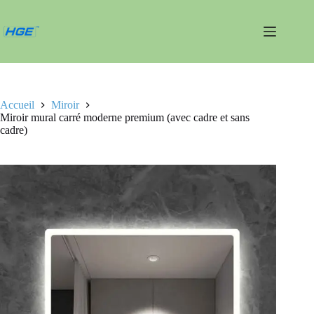
Passer
au
contenu
Accueil
Miroir
Miroir mural carré moderne premium (avec cadre et sans
cadre)