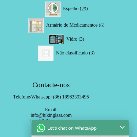
29
Espelho
29
produtos
6
Armário de Medicamentos
6
produtos
3
Vidro
3
produtos
3
Não classificado
3
produtos
Contacte-nos
Telefone/Whatsapp: (86) 18963393495
Email:
info@hikinglass.com
lucy@hikinglass.com
Let's chat on WhatsApp
Assinar HK Mirror