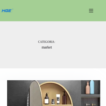
Pular
para
o
conteúdo
CATEGORIA:
market