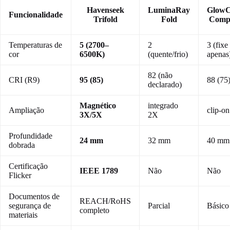
Havenseek
LuminaRay
GlowC
Funcionalidade
Trifold
Fold
Comp
Temperaturas de
5 (2700–
2
3 (fixe
cor
6500K)
(quente/frio)
apenas
82 (não
CRI (R9)
95 (85)
88 (75
declarado)
Magnético
integrado
Ampliação
clip-o
3X/5X
2X
Profundidade
24 mm
32 mm
40 mm
dobrada
Certificação
IEEE 1789
Não
Não
Flicker
Documentos de
REACH/RoHS
segurança de
Parcial
Básico
completo
materiais