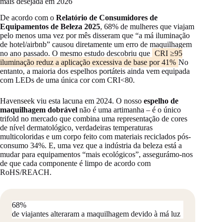
mais desejada em 2026
De acordo com o
Relatório de Consumidores de
Equipamentos de Beleza 2025
, 68% de mulheres que viajam
pelo menos uma vez por mês disseram que “a má iluminação
de hotel/airbnb” causou diretamente um erro de maquilhagem
no ano passado. O mesmo estudo descobriu que
CRI ≥95
iluminação reduz a aplicação excessiva de base por 41%
No
entanto, a maioria dos espelhos portáteis ainda vem equipada
com LEDs de uma única cor com CRI<80.
Havenseek viu esta lacuna em 2024. O nosso
espelho de
maquilhagem dobrável
não é uma artimanha – é o único
trifold no mercado que combina uma representação de cores
de nível dermatológico, verdadeiras temperaturas
multicoloridas e um corpo feito com materiais reciclados pós-
consumo 34%. E, uma vez que a indústria da beleza está a
mudar para equipamentos “mais ecológicos”, assegurámo-nos
de que cada componente é limpo de acordo com
RoHS/REACH.
68%
de viajantes alteraram a maquilhagem devido à má luz