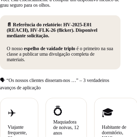
grau seguro para os olhos.
📄 Referência do relatório: HV‑2025‑E01
(REACH), HV‑FLK‑26 (flicker). Disponível
mediante solicitação.
O nosso
espelho de vaidade triplo
é o primeiro na sua
classe a publicar uma divulgação completa de
materiais.
🗣️ “Os nossos clientes disseram-nos …” – 3 verdadeiros
avanços de aplicação
💍
✈️
🎓
Maquiadora
Viajante
Habitante de
de noivas, 12
frequente,
dormitório,
anos