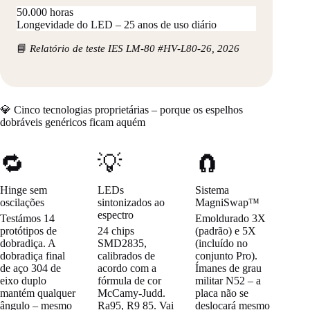
50.000 horas
Longevidade do LED – 25 anos de uso diário
📘
Relatório de teste IES LM‑80 #HV‑L80‑26, 2026
💎 Cinco tecnologias proprietárias – porque os espelhos
dobráveis genéricos ficam aquém
🔁
💡
🧲
Hinge sem
LEDs
Sistema
oscilações
sintonizados ao
MagniSwap™
espectro
Testámos 14
Emoldurado 3X
protótipos de
24 chips
(padrão) e 5X
dobradiça. A
SMD2835,
(incluído no
dobradiça final
calibrados de
conjunto Pro).
de aço 304 de
acordo com a
Ímanes de grau
eixo duplo
fórmula de cor
militar N52 – a
mantém qualquer
McCamy‑Judd.
placa não se
ângulo – mesmo
Ra95, R9 85. Vai
deslocará mesmo