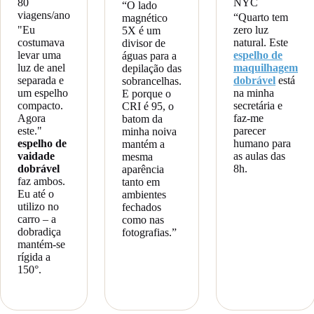
80
NYC
“O lado
viagens/ano
“Quarto tem
magnético
"Eu
zero luz
5X é um
costumava
natural. Este
divisor de
levar uma
espelho de
águas para a
luz de anel
maquilhagem
depilação das
separada e
dobrável
está
sobrancelhas.
um espelho
na minha
E porque o
compacto.
secretária e
CRI é 95, o
Agora
faz-me
batom da
este."
parecer
minha noiva
espelho de
humano para
mantém a
vaidade
as aulas das
mesma
dobrável
8h.
aparência
faz ambos.
tanto em
Eu até o
ambientes
utilizo no
fechados
carro – a
como nas
dobradiça
fotografias.”
mantém-se
rígida a
150°.