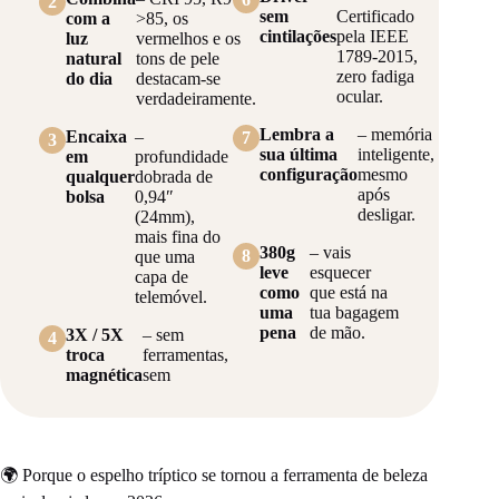
2
sem
Certificado
com a
>85, os
cintilações
pela IEEE
luz
vermelhos e os
1789‑2015,
natural
tons de pele
zero fadiga
do dia
destacam-se
ocular.
verdadeiramente.
Lembra a
– memória
Encaixa
–
7
3
sua última
inteligente,
em
profundidade
configuração
mesmo
qualquer
dobrada de
após
bolsa
0,94″
desligar.
(24mm),
mais fina do
380g
– vais
8
que uma
leve
esquecer
capa de
como
que está na
telemóvel.
uma
tua bagagem
pena
de mão.
3X / 5X
– sem
4
troca
ferramentas,
magnética
sem
🌍 Porque o espelho tríptico se tornou a ferramenta de beleza