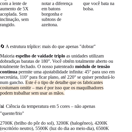
com a lente de
notar a diferença
que você bata na
aumento de 5X
em batons
bolsa.
acoplada. Sem
borgonha e
inclinação, sem
subtons de
rangido.
azeitona.
🔄 A estrutura tríplice: mais do que apenas "dobrar"
Maioria
espelho de vaidade triplo
as unidades utilizam
dobradiças baratas de 180°. Você obtém totalmente aberto ou
totalmente fechado. O nosso patenteado
módulo de tensão
contínua
permite uma ajustabilidade infinita: 45° para uso em
secretária, 110° para ficar plano, até 220° se quiser pendurá-lo
num gancho.
Este é o tipo de detalhe que os fabricantes
costumam omitir – mas é por isso que os maquilhadores
podem trabalhar sem usar as mãos.
📊 Ciência da temperatura em 5 cores – não apenas
"quente/frio"
2700K (brilho do pôr do sol), 3200K (halogéneo), 4200K
(escritório neutro), 5500K (luz do dia ao meio-dia), 6500K