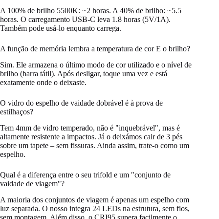
A 100% de brilho 5500K: ~2 horas. A 40% de brilho: ~5.5
horas. O carregamento USB‑C leva 1.8 horas (5V/1A).
Também pode usá-lo enquanto carrega.
A função de memória lembra a temperatura de cor E o brilho?
Sim. Ele armazena o último modo de cor utilizado e o nível de
brilho (barra tátil). Após desligar, toque uma vez e está
exatamente onde o deixaste.
O vidro do espelho de vaidade dobrável é à prova de
estilhaços?
Tem 4mm de vidro temperado, não é "inquebrável", mas é
altamente resistente a impactos. Já o deixámos cair de 3 pés
sobre um tapete – sem fissuras. Ainda assim, trate-o como um
espelho.
Qual é a diferença entre o seu trifold e um "conjunto de
vaidade de viagem"?
A maioria dos conjuntos de viagem é apenas um espelho com
luz separada. O nosso integra 24 LEDs na estrutura, sem fios,
sem montagem. Além disso, o CRI95 supera facilmente o