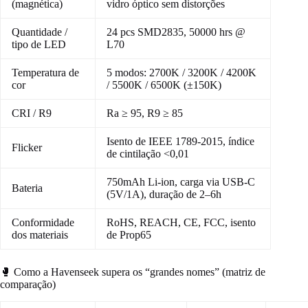
(magnética)
vidro óptico sem distorções
Quantidade /
24 pcs SMD2835, 50000 hrs @
tipo de LED
L70
Temperatura de
5 modos: 2700K / 3200K / 4200K
cor
/ 5500K / 6500K (±150K)
CRI / R9
Ra ≥ 95, R9 ≥ 85
Isento de IEEE 1789‑2015, índice
Flicker
de cintilação <0,01
750mAh Li‑ion, carga via USB‑C
Bateria
(5V/1A), duração de 2–6h
Conformidade
RoHS, REACH, CE, FCC, isento
dos materiais
de Prop65
🥊 Como a Havenseek supera os “grandes nomes” (matriz de
comparação)