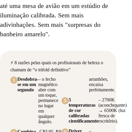
até uma mesa de avião em um estúdio de
iluminação calibrada. Sem mais
adivinhações. Sem mais "surpresas do
banheiro amarelo".
⚡ 8 razões pelas quais os profissionais de beleza o
chamam de “o trifold definitivo”
Desdobra-
– o fecho
arranhões,
1
se em um
magnético
encaixa
segundo
abre com
perfeitamente.
um toque,
5
– 2700K
permanece
5
temperaturas
(aconchegante)
no lugar
de cor
→ 6500K (luz
em
calibradas
fresca de
qualquer
cientificamente
escritório).
ângulo.
Driver
–
Combina
– CRI 95, R9
6