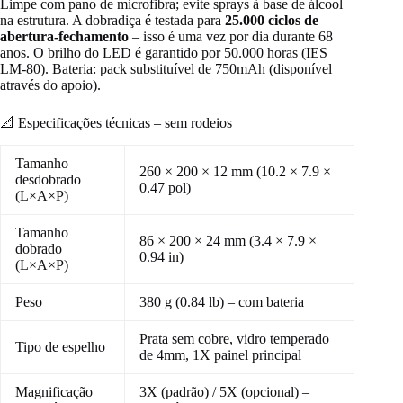
Limpe com pano de microfibra; evite sprays à base de álcool
na estrutura. A dobradiça é testada para
25.000 ciclos de
abertura-fechamento
– isso é uma vez por dia durante 68
anos. O brilho do LED é garantido por 50.000 horas (IES
LM‑80). Bateria: pack substituível de 750mAh (disponível
através do apoio).
📐 Especificações técnicas – sem rodeios
Tamanho
260 × 200 × 12 mm (10.2 × 7.9 ×
desdobrado
0.47 pol)
(L×A×P)
Tamanho
86 × 200 × 24 mm (3.4 × 7.9 ×
dobrado
0.94 in)
(L×A×P)
Peso
380 g (0.84 lb) – com bateria
Prata sem cobre, vidro temperado
Tipo de espelho
de 4mm, 1X painel principal
Magnificação
3X (padrão) / 5X (opcional) –