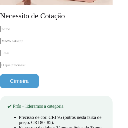
Necessito de Cotação
N
o
m
M
e
b
*
/
E
W
m
h
a
O
a
i
q
t
l
N
u
s
*
o
e
a
Cimeira
m
p
p
e
r
p
*
e
c
i
✔️ Prós – lideramos a categoria
s
a
Precisão de cor: CRI 95 (outros nesta faixa de
s
?
preço: CRI 80–85).
*
Espessura da dobra: 24mm vs típica de 38mm.