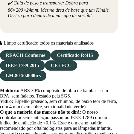
✔️ Guia de peso e transporte: Dobra para
86×200×24mm. Mesma área de base que um Kindle.
Desliza para dentro de uma capa de portátil.
🧪 Limpo certificado: todos os materiais analisados
REACH Conforme
Certificado RoHS
IEEE 1789‑2015
CE / FCC
LM‑80 50.000hrs
Moldura:
ABS 30% compósito de fibra de bambu – sem
BPA, sem ftalatos. Testado pela SGS.
Vidro:
Espelho prateado, sem chumbo, de baixo teor de ferro,
com 4 mm (sem cobre, sem tonalidade verde).
O que a maioria das marcas não te dirá:
O nosso
controlador sem cintilação passou no IEEE 1789 com um
índice de cintilação de <0,1%. Esse é o mesmo padrão
recomendado por oftalmologistas para as lâmpadas infantis.
Você está essencialmente a comprar um dispositivo médico de