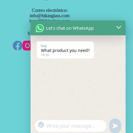
Correo electrónico:
info@hikinglass.com
lucy@hikinglass.com
Let's chat on WhatsApp
Suscríbete a HK Mirror
lucy
What product you need?
14:30
Necesito Cotización
N
o
m
M
b
b
r
/
C
e
W
o
*
h
r
"
¿
a
r
W
u
Q
t
+
e