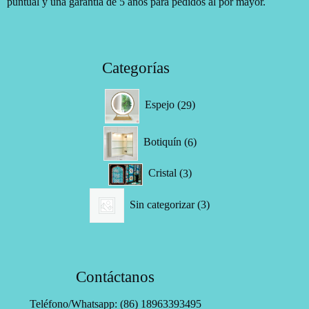
puntual y una garantía de 5 años para pedidos al por mayor.
Categorías
29
Espejo
29
productos
6
Botiquín
6
productos
3
Cristal
3
productos
3
Sin categorizar
3
productos
Contáctanos
Teléfono/Whatsapp: (86) 18963393495