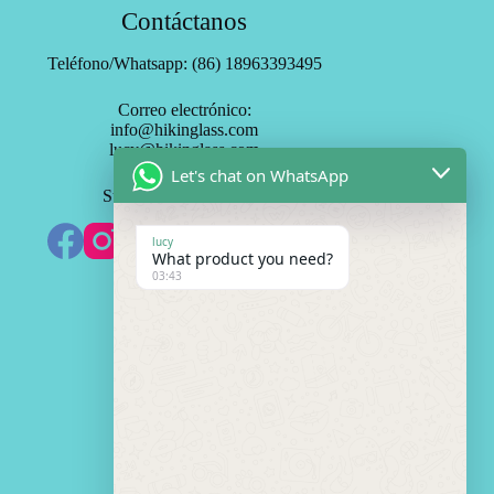
Contáctanos
Teléfono/Whatsapp: (86) 18963393495
Correo electrónico:
info@hikinglass.com
lucy@hikinglass.com
Let's chat on WhatsApp
Suscríbete a HK Mirror
lucy
What product you need?
03:43
Necesito Cotización
N
o
m
M
b
b
r
/
C
e