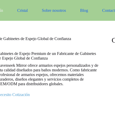
ín
Cristal
Sobre nosotros
Blog
Contact
C
de Gabinetes de Espejo Global de Confianza
abinetes de Espejo Premium de un Fabricante de Gabinetes
e Espejo Global de Confianza
avenseek Mirror ofrece armarios espejos personalizados y de
lta calidad diseñados para baños modernos. Como fabricante
rofesional de armarios espejos, ofrecemos materiales
uraderos, diseños elegantes y servicios completos de
EM/ODM para distribuidores globales.
ecesito Cotización