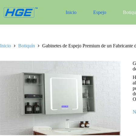
Saltar
al
Inicio
Espejo
Botiqu
contenido
Inicio
Botiquín
Gabinetes de Espejo Premium de un Fabricante 
G
d
H
a
p
d
O
N