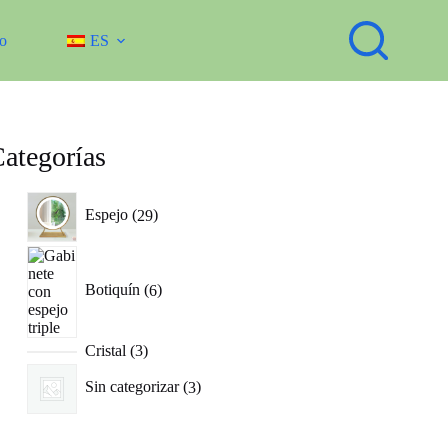
o
ES
ategorías
29
Espejo
29
productos
6
productos
Botiquín
6
3
Cristal
3
productos
3
Sin categorizar
3
productos