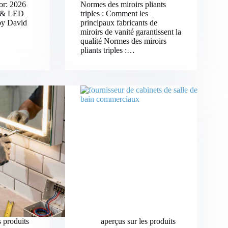
or: 2026
Normes des miroirs pliants
e & LED
triples : Comment les
by David
principaux fabricants de
miroirs de vanité garantissent la
qualité Normes des miroirs
pliants triples :…
s produits
aperçus sur les produits