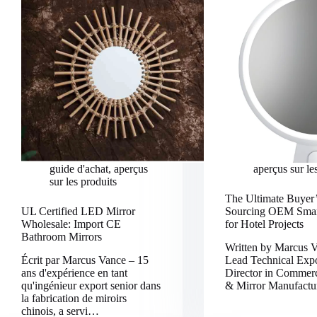
guide d'achat
,
aperçus
aperçus sur le
sur les produits
The Ultimate Buyer’
UL Certified LED Mirror
Sourcing OEM Smar
Wholesale: Import CE
for Hotel Projects
Bathroom Mirrors
Written by Marcus 
Écrit par Marcus Vance – 15
Lead Technical Exp
ans d'expérience en tant
Director in Commerc
qu'ingénieur export senior dans
& Mirror Manufact
la fabrication de miroirs
chinois, a servi…