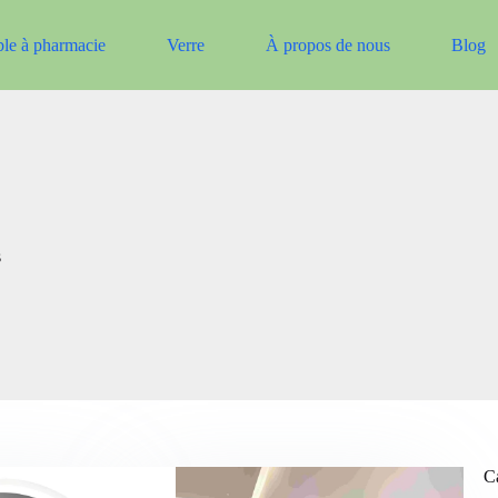
le à pharmacie
Verre
À propos de nous
Blog
s
Ca