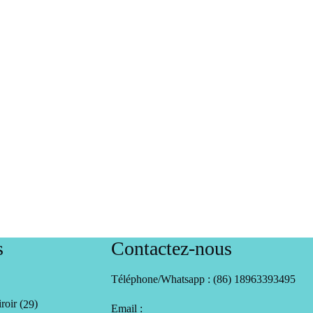
s
Contactez-nous
29
Téléphone/Whatsapp : (86) 18963393495
produits
roir
29
Email :