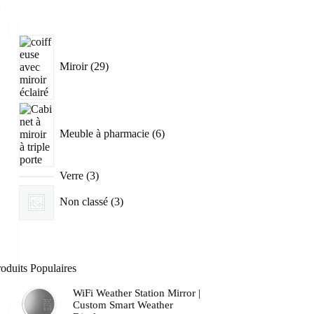
29
produits
Miroir
29
6
produits
Meuble à pharmacie
6
3
Verre
3
produits
3
Non classé
3
produits
oduits Populaires
WiFi Weather Station Mirror |
Custom Smart Weather