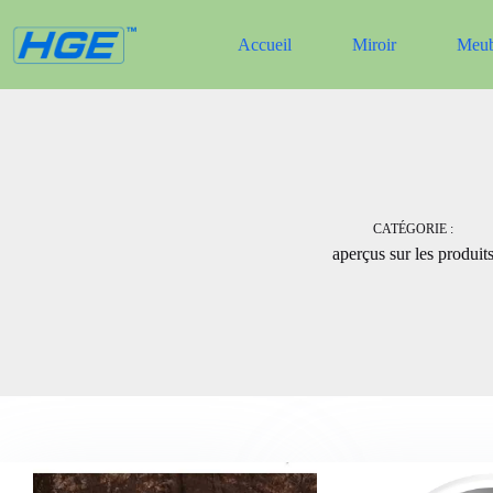
Passer
au
Accueil
Miroir
Meub
contenu
CATÉGORIE :
aperçus sur les produit