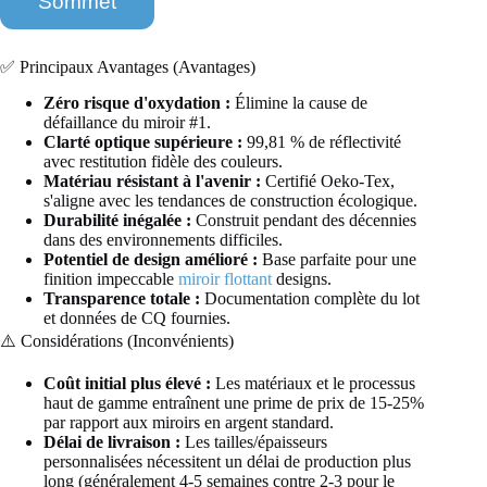
Sommet
s
o
p
o
i
p
i
a
n
v
✅ Principaux Avantages (Avantages)
d
e
Zéro risque d'oxydation :
Élimine la cause de
e
z
m
défaillance du miroir #1.
-
a
v
Clarté optique supérieure :
99,81 % de réflectivité
n
o
avec restitution fidèle des couleurs.
d
u
Matériau résistant à l'avenir :
Certifié Oeko-Tex,
e
s
s'aligne avec les tendances de construction écologique.
b
Durabilité inégalée :
Construit pendant des décennies
e
dans des environnements difficiles.
s
Potentiel de design amélioré :
Base parfaite pour une
o
finition impeccable
miroir flottant
designs.
i
Transparence totale :
Documentation complète du lot
n
et données de CQ fournies.
?
⚠️ Considérations (Inconvénients)
*
Coût initial plus élevé :
Les matériaux et le processus
haut de gamme entraînent une prime de prix de 15-25%
par rapport aux miroirs en argent standard.
Délai de livraison :
Les tailles/épaisseurs
personnalisées nécessitent un délai de production plus
long (généralement 4-5 semaines contre 2-3 pour le