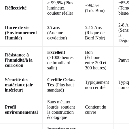
≥ 99,8% (Plus
~85-
~99.5%
Réflectivité
lumineux,
(Terne
(Très Bon)
couleur réelle)
bleue/
2-8 A
Durée de vie
25 ans
5-15 Ans
(Sens
(Environnement
(Aucune
(Risque de
la
Humide)
oxydation)
Bord Noir)
Dégra
Excellent
Bon
Résistance à
(>1000 heures
(Échoue
l'humidité/à la
Pauvr
de brouillard
entre 200 et
corrosion
salin)
300 heures)
Sécurité des
Certifié Oeko-
Typiquement
Typi
matériaux (air
Tex
(Plus haut
non certifié
non ce
intérieur)
standard)
Sans métaux
Profil
lourds, soutient
Contient du
–
environnemental
la construction
cuivre
écologique