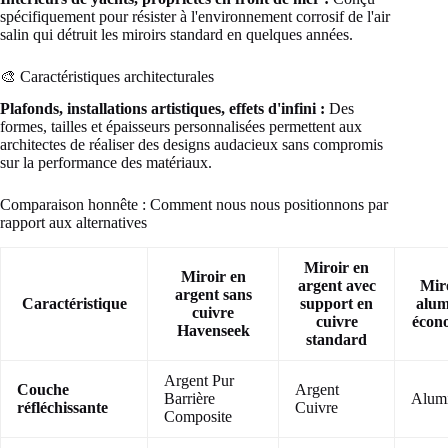
spécifiquement pour résister à l'environnement corrosif de l'air
salin qui détruit les miroirs standard en quelques années.
🎨 Caractéristiques architecturales
Plafonds, installations artistiques, effets d'infini :
Des
formes, tailles et épaisseurs personnalisées permettent aux
architectes de réaliser des designs audacieux sans compromis
sur la performance des matériaux.
Comparaison honnête : Comment nous nous positionnons par
rapport aux alternatives
Miroir en
Miroir en
argent avec
Mir
argent sans
Caractéristique
support en
alu
cuivre
cuivre
écon
Havenseek
standard
Argent Pur
Couche
Argent
Barrière
Alum
réfléchissante
Cuivre
Composite