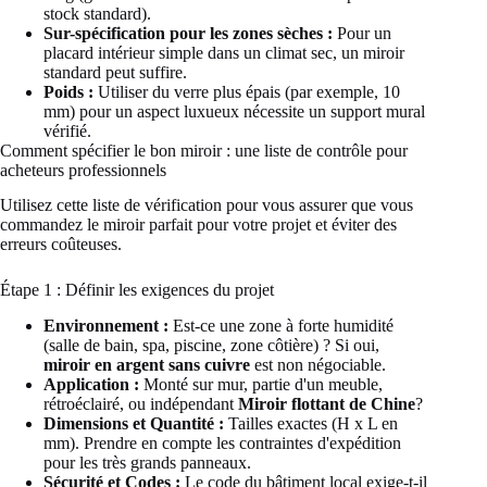
stock standard).
Sur-spécification pour les zones sèches :
Pour un
placard intérieur simple dans un climat sec, un miroir
standard peut suffire.
Poids :
Utiliser du verre plus épais (par exemple, 10
mm) pour un aspect luxueux nécessite un support mural
vérifié.
Comment spécifier le bon miroir : une liste de contrôle pour
acheteurs professionnels
Utilisez cette liste de vérification pour vous assurer que vous
commandez le miroir parfait pour votre projet et éviter des
erreurs coûteuses.
Étape 1 : Définir les exigences du projet
Environnement :
Est-ce une zone à forte humidité
(salle de bain, spa, piscine, zone côtière) ? Si oui,
miroir en argent sans cuivre
est non négociable.
Application :
Monté sur mur, partie d'un meuble,
rétroéclairé, ou indépendant
Miroir flottant de Chine
?
Dimensions et Quantité :
Tailles exactes (H x L en
mm). Prendre en compte les contraintes d'expédition
pour les très grands panneaux.
Sécurité et Codes :
Le code du bâtiment local exige-t-il