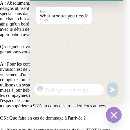
A :
Absolument. Alors que le moderne
miroir flottant
les
designs utilisent souvent des bords polis plats, nous nous
lucy
spécialisons dans les finitions traditionnelles. Nous proposons
What product you need?
un chant à biseautage de précision de 2 mm à 12 mm de large,
10:05
ainsi qu'un bord de finition « crayon » fin. Des échantillons
avec le détail de bord choisi sont toujours disponibles pour
approbation avant le début de la production complète.
Q5 : Quel est votre délai de production et comment
garantissez-vous une livraison à temps ?
A :
Pour les commandes personnalisées standard, le délai de
livraison est de 25 à 30 jours après approbation finale et
versement d'un acompte. Pour les tâches de trempe/laminage
complexes ou les tailles jumbo, ajoutez 5 à 7 jours. Nous
utilisons un système de suivi des étapes et fournissons des
"
mises à jour hebdomadaires. Nos relations à long terme avec
W
u
+
les compagnies maritimes nous permettent de sécuriser
h
n
c
l'espace des conteneurs tôt, rendant notre taux de livraison à
a
d
temps supérieur à 98% au cours des trois dernières années.
h
t
e
a
s
f
Q6 : Que faire en cas de dommage à l'arrivée ?
t
A
i
H
y
p