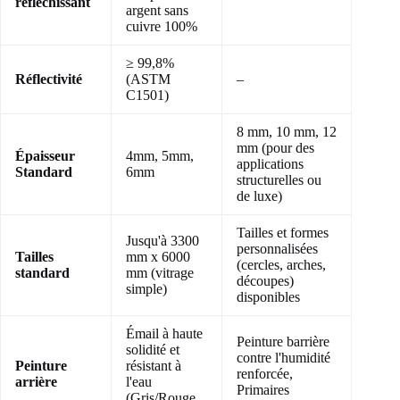
réfléchissant
argent sans
cuivre 100%
≥ 99,8%
Réflectivité
(ASTM
–
C1501)
8 mm, 10 mm, 12
mm (pour des
Épaisseur
4mm, 5mm,
applications
Standard
6mm
structurelles ou
de luxe)
Tailles et formes
Jusqu'à 3300
personnalisées
Tailles
mm x 6000
(cercles, arches,
standard
mm (vitrage
découpes)
simple)
disponibles
Émail à haute
Peinture barrière
solidité et
contre l'humidité
Peinture
résistant à
renforcée,
arrière
l'eau
Primaires
(Gris/Rouge