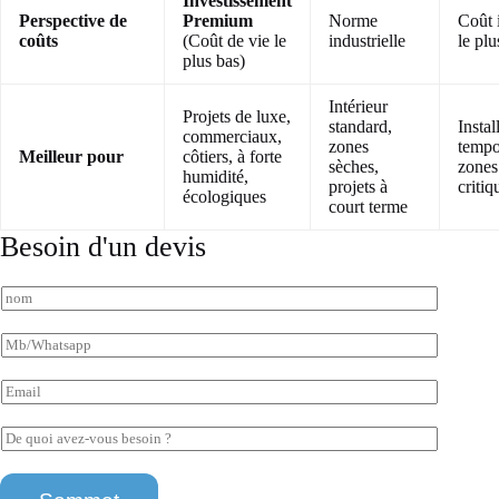
Investissement
Perspective de
Premium
Norme
Coût i
coûts
(Coût de vie le
industrielle
le plu
plus bas)
Intérieur
Projets de luxe,
standard,
Instal
commerciaux,
zones
tempo
Meilleur pour
côtiers, à forte
sèches,
zones
humidité,
projets à
critiq
écologiques
court terme
Besoin d'un devis
N
o
m
M
*
b
/
E
W
m
h
a
D
a
i
e
t
l
b
q
s
*
e
u
a