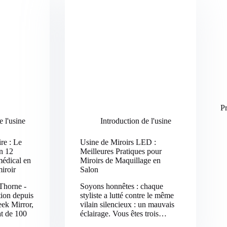
Pr
e l'usine
Introduction de l'usine
re : Le
Usine de Miroirs LED :
en 12
Meilleures Pratiques pour
médical en
Miroirs de Maquillage en
iroir
Salon
 Thorne -
Soyons honnêtes : chaque
tion depuis
styliste a lutté contre le même
ek Mirror,
vilain silencieux : un mauvais
at de 100
éclairage. Vous êtes trois…