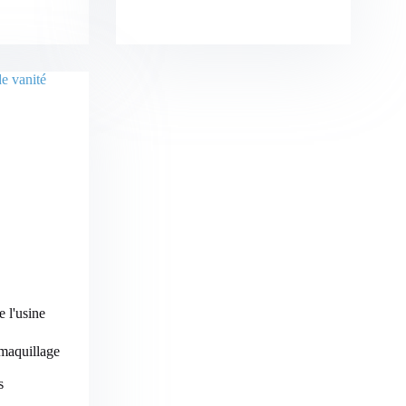
e l'usine
 maquillage
s