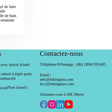
é de faire
ille
lle de bain
construite
s
Contactez-nous
Téléphone/Whatsapp : (86) 18963393495
duits
Email :
6
harmacie
6
info@hikinglass.com
produits
lucy@hikinglass.com
its
3
Non classé
3
produits
Abonnez-vous à HK Mirror