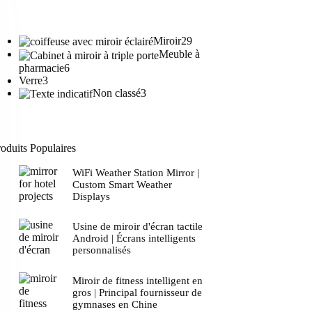
29
Miroir
29
produits
Meuble à
6
pharmacie
6
3
produits
Verre
3
produits
3
Non classé
3
produits
oduits Populaires
WiFi Weather Station Mirror |
Custom Smart Weather
Displays
Usine de miroir d'écran tactile
Android | Écrans intelligents
personnalisés
Miroir de fitness intelligent en
gros | Principal fournisseur de
gymnases en Chine