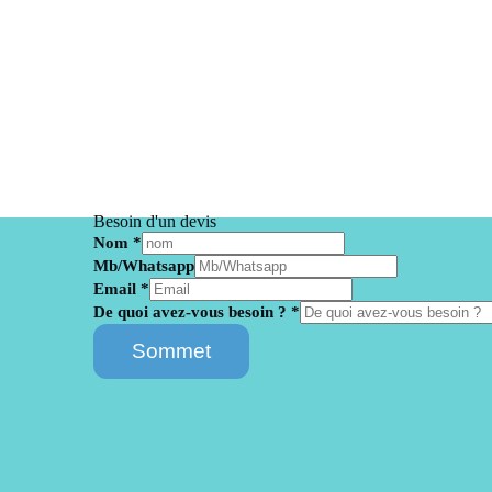
Besoin d'un devis
Nom
*
Mb/Whatsapp
Email
*
n
De quoi avez-vous besoin ?
*
e
Sommet
e
d
?
客
户
I
P
E