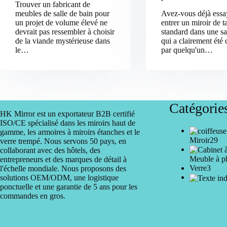
Trouver un fabricant de
meubles de salle de bain pour
Avez-vous déjà essay
un projet de volume élevé ne
entrer un miroir de ta
devrait pas ressembler à choisir
standard dans une sa
de la viande mystérieuse dans
qui a clairement été 
le…
par quelqu'un…
Catégorie
HK Mirror est un exportateur B2B certifié
ISO/CE spécialisé dans les miroirs haut de
gamme, les armoires à miroirs étanches et le
29
Miroir
29
verre trempé. Nous servons 50 pays, en
pro
collaborant avec des hôtels, des
Meuble à p
entrepreneurs et des marques de détail à
3
Verre
3
l'échelle mondiale. Nous proposons des
produ
solutions OEM/ODM, une logistique
ponctuelle et une garantie de 5 ans pour les
commandes en gros.