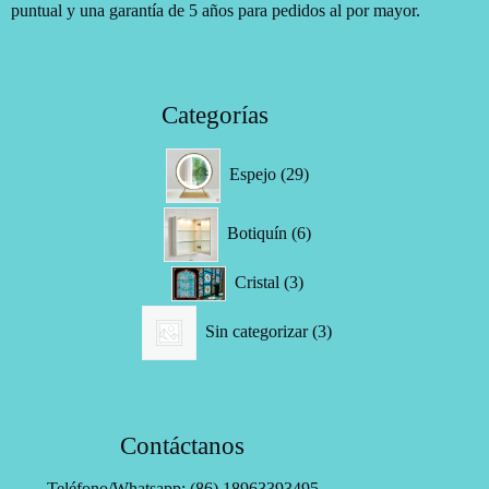
puntual y una garantía de 5 años para pedidos al por mayor.
Categorías
29
Espejo
29
productos
6
Botiquín
6
productos
3
Cristal
3
productos
3
Sin categorizar
3
productos
Contáctanos
Teléfono/Whatsapp: (86) 18963393495